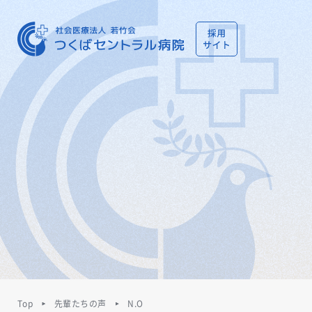
Top
先輩たちの声
N.O