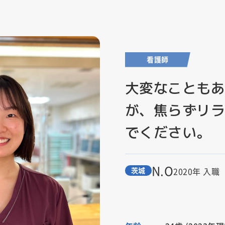
看護師
大変なことも
が、焦らずリ
でください。
N.O
茨城
2020年 入職